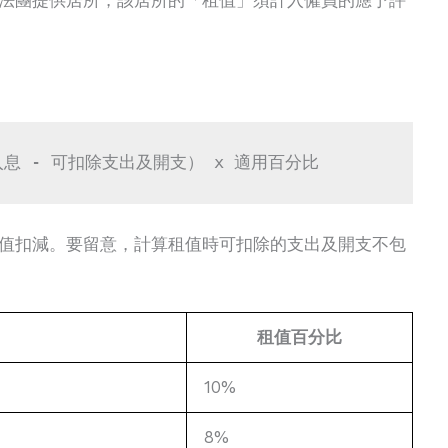
息 - 可扣除支出及開支） x 適用百分比
值扣減。要留意，計算租值時可扣除的支出及開支不包
租值百分比
10%
8%