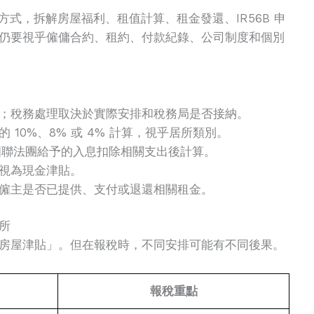
方式，拆解房屋福利、租值計算、租金發還、IR56B 申
仍要視乎僱傭合約、租約、付款紀錄、公司制度和個別
；稅務處理取決於實際安排和稅務局是否接納。
10%、8% 或 4% 計算，視乎居所類別。
相聯法團給予的入息扣除相關支出後計算。
視為現金津貼。
僱主是否已提供、支付或退還相關租金。
所
房屋津貼」。但在報稅時，不同安排可能有不同後果。
報稅重點