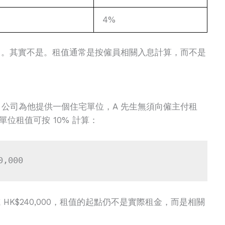
4%
%」。其實不是。租值通常是按僱員相關入息計算，而不是
000，公司為他提供一個住宅單位，A 先生無須向僱主付租
位租值可按 10% 計算：
0,000
 或 HK$240,000，租值的起點仍不是實際租金，而是相關