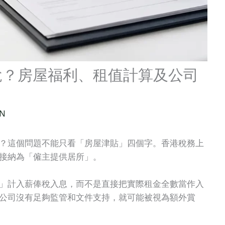
稅？房屋福利、租值計算及公司
 N
？這個問題不能只看「房屋津貼」四個字。香港稅務上
接納為「僱主提供居所」。
」計入薪俸稅入息，而不是直接把實際租金全數當作入
公司沒有足夠監管和文件支持，就可能被視為額外賞