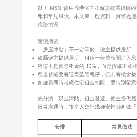
以下 M&N 會用香港僱主和僱員都看得懂的
報和常見風險。本文屬一般資料，實際處理
稅務情況。
速讀摘要
「房屋津貼」不一定等於「僱主提供居所」
如屬僱主提供居所，租值一般按相關淨入息的 
租值不是實際租金的 10%，而是按僱主及
租金發還要有適當監管程序，否則有機會被
如僱員同時考慮住宅租金扣除，要特別留意
先分清：現金津貼、租金發還、僱主提供居
日常溝通時，很多人會把幾種安排都叫做「
安排
常見做法