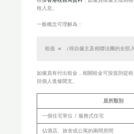
稅入息。
一般概念可理解為：
租值 = （得自僱主及相聯法團的全部入
如僱員有付出租金，相關租金可按規則從租
括個人進修開支。
居所類別
一個住宅單位 / 服務式住宅
佔酒店、旅舍或公寓的兩間房間