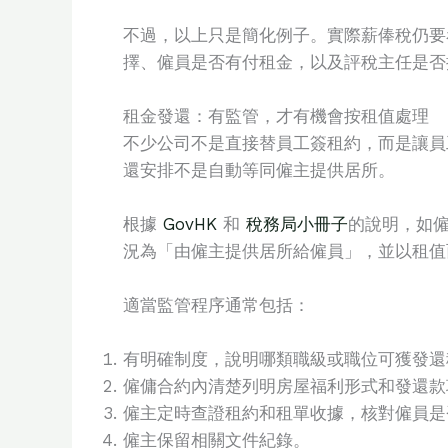
不過，以上只是簡化例子。實際薪俸稅仍要
擇、僱員是否有付租金，以及評稅主任是否
租金發還：有監管，才有機會按租值處理
不少公司不是直接替員工簽租約，而是讓員
還安排不是自動等同僱主提供居所。
根據
GovHK
和
稅務局小冊子
的說明，如
況為「由僱主提供居所給僱員」，並以租值
適當監管程序通常包括：
有明確制度，說明哪類職級或職位可獲發還
僱傭合約內清楚列明房屋福利形式和發還款
僱主定時查證租約和租單收據，核對僱員是
僱主保留相關文件紀錄。