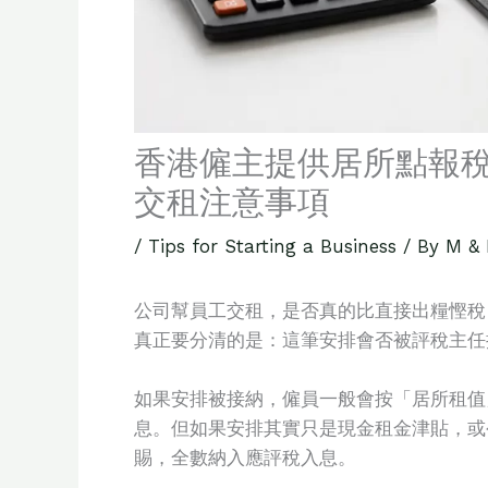
香港僱主提供居所點報
交租注意事項
/
Tips for Starting a Business
/ By
M &
公司幫員工交租，是否真的比直接出糧慳稅
真正要分清的是：這筆安排會否被評稅主任
如果安排被接納，僱員一般會按「居所租值
息。但如果安排其實只是現金租金津貼，或
賜，全數納入應評稅入息。