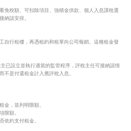
看免稅額、可扣除項目、強積金供款、個人入息課稅選
接納該安排。
工自行租樓，再憑租約和租單向公司報銷。這種租金發
僱主已設立並執行適當的監管程序，評稅主任可接納該情
而不是付還租金計入應評稅入息。
租金，並列明限額。
項限額。
否依約支付租金。