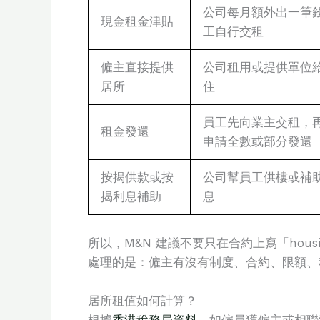
公司每月額外出一筆
現金租金津貼
工自行交租
僱主直接提供
公司租用或提供單位
居所
住
員工先向業主交租，
租金發還
申請全數或部分發還
按揭供款或按
公司幫員工供樓或補
揭利息補助
息
所以，M&N 建議不要只在合約上寫「housi
處理的是：僱主有沒有制度、合約、限額、
居所租值如何計算？
根據
香港稅務局資料
，如僱員獲僱主或相聯