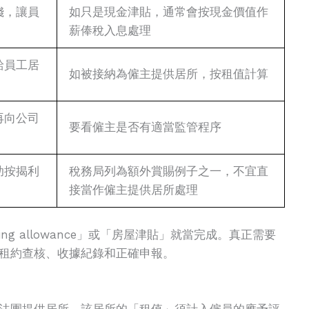
錢，讓員
如只是現金津貼，通常會按現金價值作
薪俸稅入息處理
給員工居
如被接納為僱主提供居所，按租值計算
再向公司
要看僱主是否有適當監管程序
助按揭利
稅務局列為額外賞賜例子之一，不宜直
接當作僱主提供居所處理
ng allowance」或「房屋津貼」就當完成。真正需要
租約查核、收據紀錄和正確申報。
法團提供居所，該居所的「租值」須計入僱員的應予評