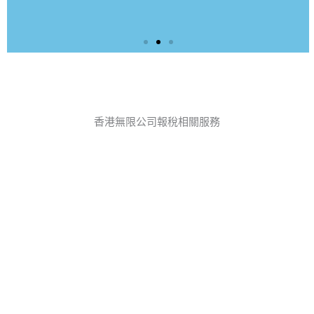
持續經營公司：
獨資公司：稅局於每年5月初發出個人報稅
香港無限公司報稅相關服務
表（BIR60），提交期限為1個月內（透過
「稅務易」電子報稅可延至7月2日）。
合夥公司：稅局於每年4月首個工作日發出
利得稅報稅表（BIR52），提交期限為1個
月內，委任稅務代表可申請延期。
更多報稅服務