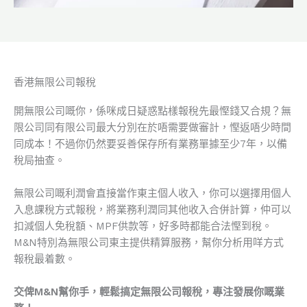
香港無限公司報稅
開無限公司嘅你，係咪成日疑惑點樣報稅先最慳錢又合規？無
限公司同有限公司最大分別在於唔需要做審計，慳返唔少時間
同成本！不過你仍然要妥善保存所有業務單據至少7年，以備
稅局抽查。
無限公司嘅利潤會直接當作東主個人收入，你可以選擇用個人
入息課稅方式報稅，將業務利潤同其他收入合併計算，仲可以
扣減個人免稅額、MPF供款等，好多時都能合法慳到稅。
M&N特別為無限公司東主提供精算服務，幫你分析用咩方式
報稅最着數。
交俾M&N幫你手，輕鬆搞定無限公司報稅，專注發展你嘅業