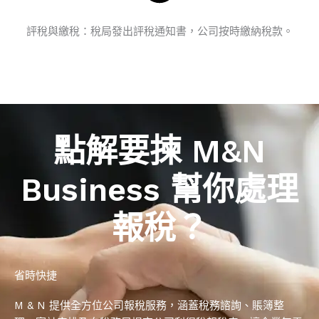
評稅與繳稅：稅局發出評稅通知書，公司按時繳納稅款。
點解要揀 M&N
Business 幫你處理
報稅？
省時快捷
M & N 提供全方位公司報稅服務，涵蓋稅務諮詢、賬簿整