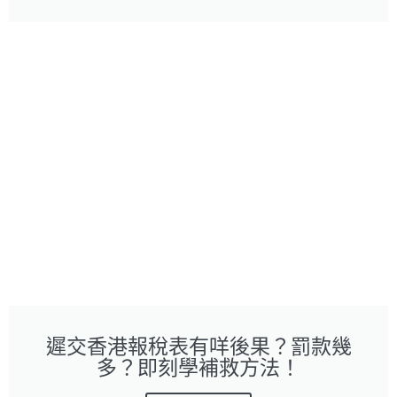
遲交香港報稅表有咩後果？罰款幾
多？即刻學補救方法！