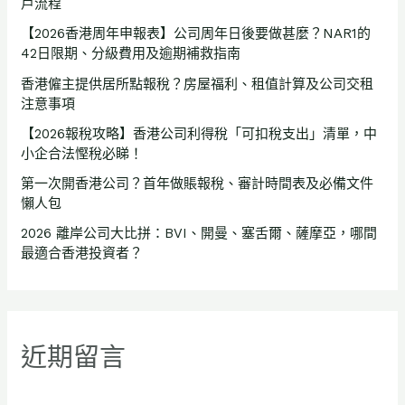
戶流程
【2026香港周年申報表】公司周年日後要做甚麼？NAR1的
42日限期、分級費用及逾期補救指南
香港僱主提供居所點報稅？房屋福利、租值計算及公司交租
注意事項
【2026報稅攻略】香港公司利得稅「可扣稅支出」清單，中
小企合法慳稅必睇！
第一次開香港公司？首年做賬報稅、審計時間表及必備文件
懶人包
2026 離岸公司大比拼：BVI、開曼、塞舌爾、薩摩亞，哪間
最適合香港投資者？
近期留言