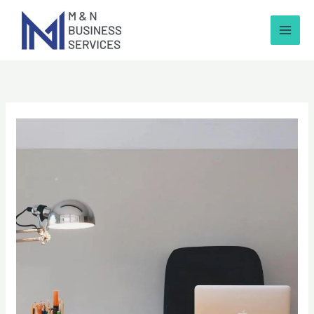
跳
至
內
容